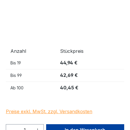
Anzahl
Stückpreis
44,94 €
Bis
19
42,69 €
Bis
99
40,45 €
Ab
100
Preise exkl. MwSt. zzgl. Versandkosten
Produkt Anzahl: Gib den gewünschten We
In den Warenkorb