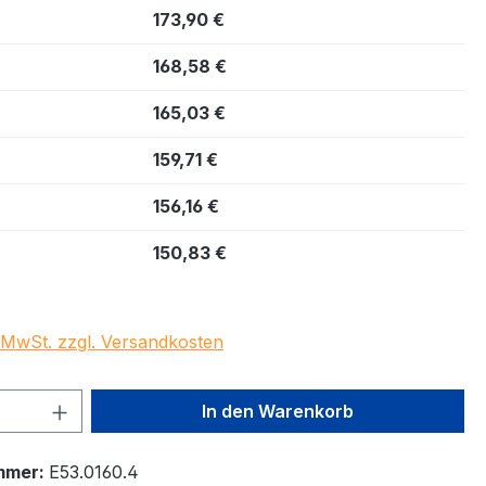
173,90 €
168,58 €
165,03 €
159,71 €
156,16 €
150,83 €
. MwSt. zzgl. Versandkosten
 Anzahl: Gib den gewünschten Wert ein 
In den Warenkorb
mmer:
E53.0160.4