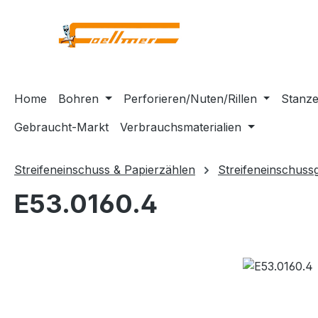
m Hauptinhalt springen
Zur Suche springen
Zur Hauptnavigation springen
Home
Bohren
Perforieren/Nuten/Rillen
Stanze
Gebraucht-Markt
Verbrauchsmaterialien
Streifeneinschuss & Papierzählen
Streifeneinschuss
E53.0160.4
Bildergalerie überspringen