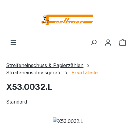
Zum Hauptinhalt springen
Ware
Streifeneinschuss & Papierzählen
Streifeneinschussgeräte
Ersatzteile
X53.0032.L
Standard
Bildergalerie überspringen