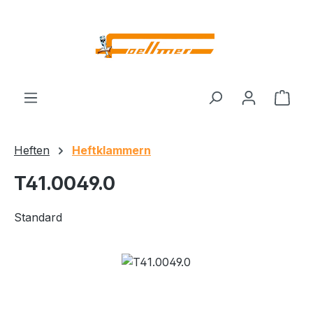
Zum Hauptinhalt springen
Ware
Heften
Heftklammern
T41.0049.0
Standard
Bildergalerie überspringen