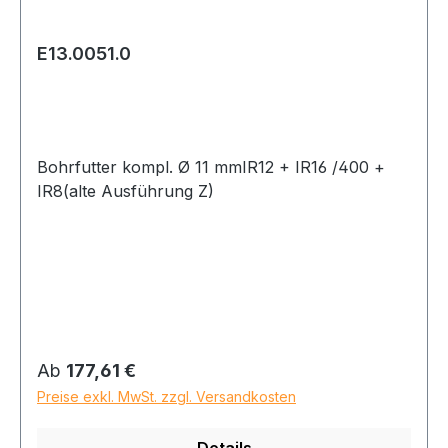
E13.0051.0
Bohrfutter kompl. Ø 11 mmIR12 + IR16 /400 +
IR8(alte Ausführung Z)
Regulärer Preis:
Ab
177,61 €
Preise exkl. MwSt. zzgl. Versandkosten
Details