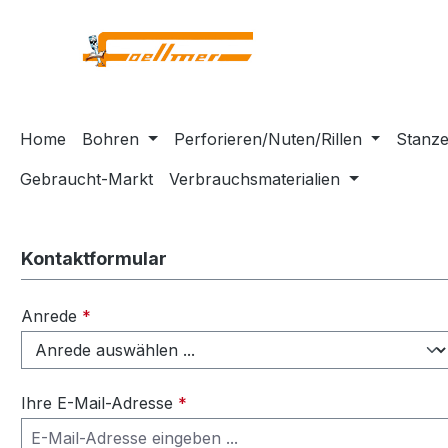
m Hauptinhalt springen
Zur Suche springen
Zur Hauptnavigation springen
Home
Bohren
Perforieren/Nuten/Rillen
Stanze
Gebraucht-Markt
Verbrauchsmaterialien
Kontaktformular
Anrede
*
Ihre E-Mail-Adresse
*