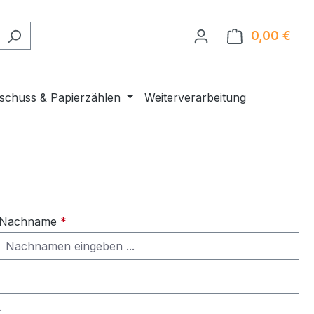
0,00 €
Ware
nschuss & Papierzählen
Weiterverarbeitung
Nachname
*