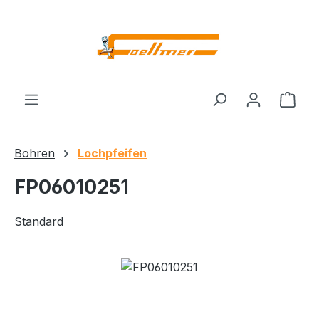
Zum Hauptinhalt springen
Ware
Bohren
Lochpfeifen
FP06010251
Standard
Bildergalerie überspringen