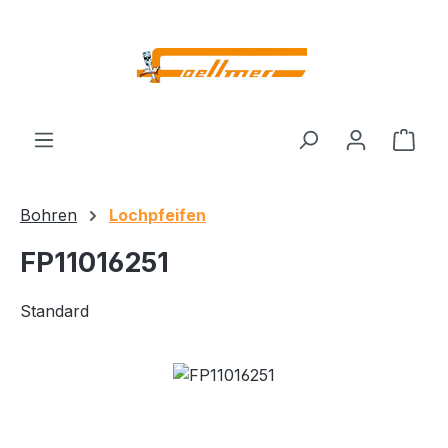
Zum Hauptinhalt springen
Ware
Bohren
Lochpfeifen
FP11016251
Standard
Bildergalerie überspringen