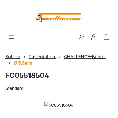
Zum Hauptinhalt springen
Ware
Bohren
Papierbohrer
CHALLENGE-Bohrer
Ø 5,5mm
FC05518504
Standard
Bildergalerie überspringen