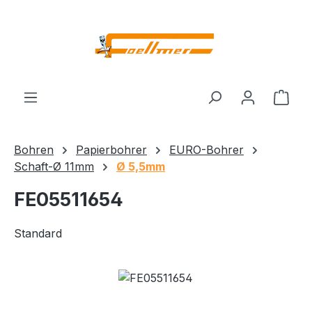
Zum Hauptinhalt springen
Ware
Bohren
Papierbohrer
EURO-Bohrer
Schaft-Ø 11mm
Ø 5,5mm
FE05511654
Standard
Bildergalerie überspringen