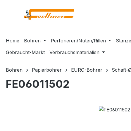
m Hauptinhalt springen
Zur Suche springen
Zur Hauptnavigation springen
Home
Bohren
Perforieren/Nuten/Rillen
Stanze
Gebraucht-Markt
Verbrauchsmaterialien
Bohren
Papierbohrer
EURO-Bohrer
Schaft-
FE06011502
Bildergalerie überspringen