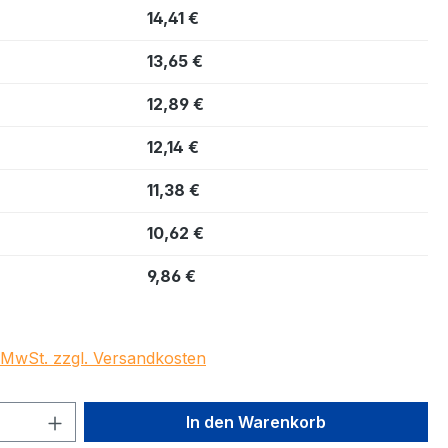
14,41 €
13,65 €
12,89 €
12,14 €
11,38 €
10,62 €
9,86 €
. MwSt. zzgl. Versandkosten
 Anzahl: Gib den gewünschten Wert ein 
In den Warenkorb