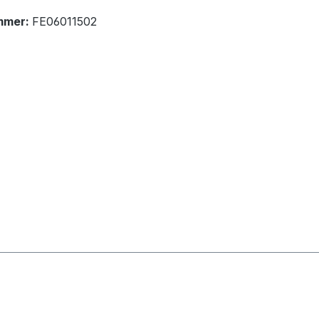
mmer:
FE06011502