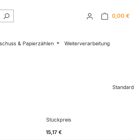
0,00 €
Ware
nschuss & Papierzählen
Weiterverarbeitung
Standard
Stückpreis
15,17 €