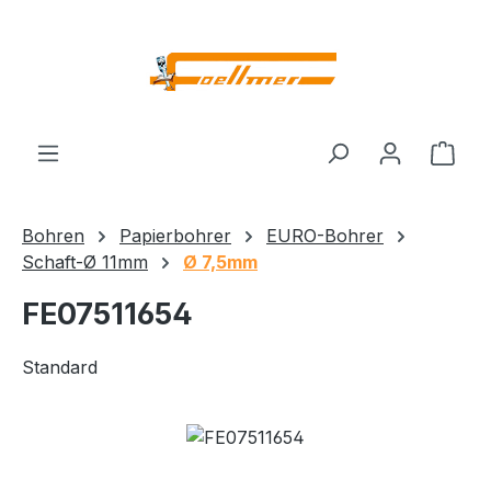
Zum Hauptinhalt springen
Ware
Bohren
Papierbohrer
EURO-Bohrer
Schaft-Ø 11mm
Ø 7,5mm
FE07511654
Standard
Bildergalerie überspringen