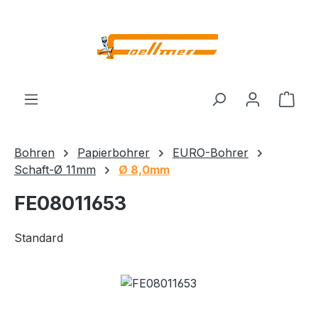
Zum Hauptinhalt springen
Ware
Bohren
Papierbohrer
EURO-Bohrer
Schaft-Ø 11mm
Ø 8,0mm
FE08011653
Standard
Bildergalerie überspringen