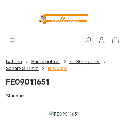
Zum Hauptinhalt springen
Ware
Bohren
Papierbohrer
EURO-Bohrer
Schaft-Ø 11mm
Ø 9,0mm
FE09011651
Standard
Bildergalerie überspringen