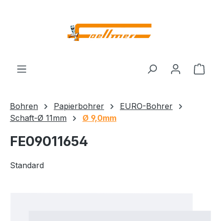
Zum Hauptinhalt springen
Ware
Bohren
Papierbohrer
EURO-Bohrer
Schaft-Ø 11mm
Ø 9,0mm
FE09011654
Standard
Bildergalerie überspringen