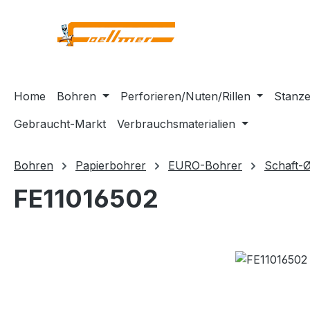
m Hauptinhalt springen
Zur Suche springen
Zur Hauptnavigation springen
Home
Bohren
Perforieren/Nuten/Rillen
Stanze
Gebraucht-Markt
Verbrauchsmaterialien
Bohren
Papierbohrer
EURO-Bohrer
Schaft-
FE11016502
Bildergalerie überspringen