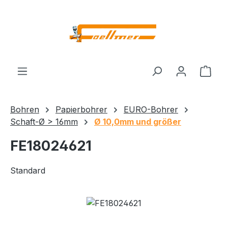
Zum Hauptinhalt springen
Ware
Bohren
Papierbohrer
EURO-Bohrer
Schaft-Ø > 16mm
Ø 10,0mm und größer
FE18024621
Standard
Bildergalerie überspringen