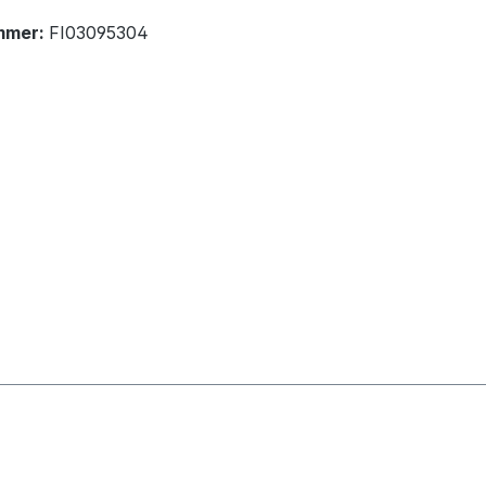
mmer:
FI03095304