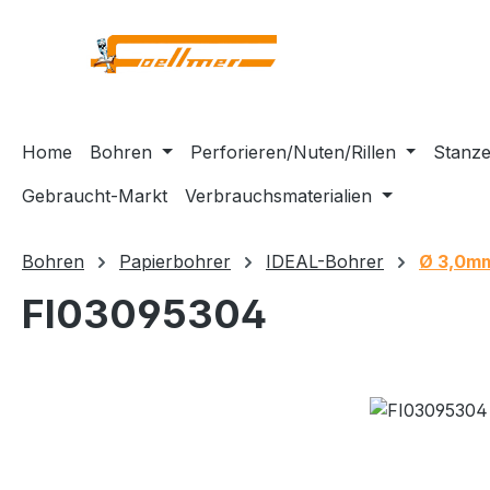
m Hauptinhalt springen
Zur Suche springen
Zur Hauptnavigation springen
Home
Bohren
Perforieren/Nuten/Rillen
Stanze
Gebraucht-Markt
Verbrauchsmaterialien
Bohren
Papierbohrer
IDEAL-Bohrer
Ø 3,0m
FI03095304
Bildergalerie überspringen