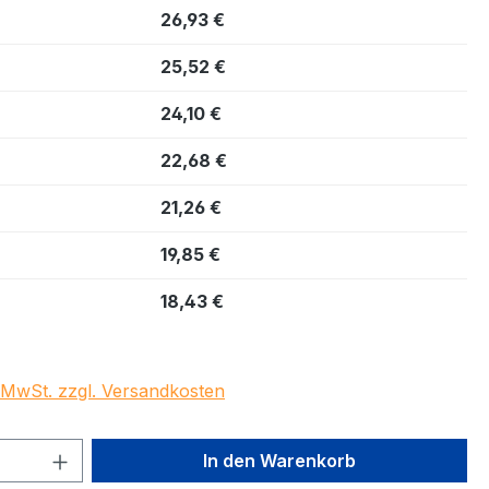
26,93 €
25,52 €
24,10 €
22,68 €
21,26 €
19,85 €
18,43 €
. MwSt. zzgl. Versandkosten
 Anzahl: Gib den gewünschten Wert ein 
In den Warenkorb