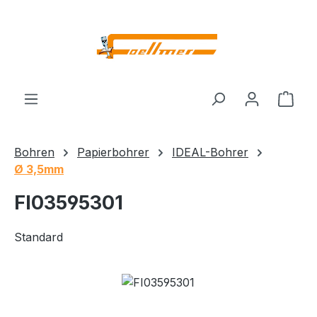
Zum Hauptinhalt springen
Ware
Bohren
Papierbohrer
IDEAL-Bohrer
Ø 3,5mm
FI03595301
Standard
Bildergalerie überspringen