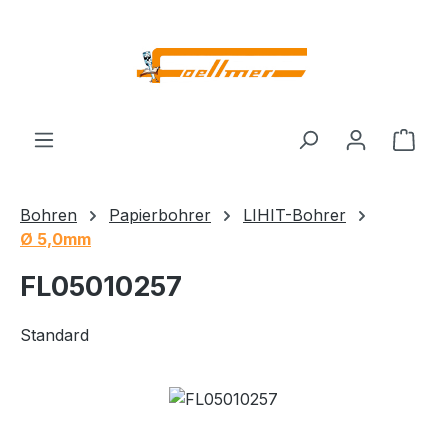
Zum Hauptinhalt springen
Ware
Bohren
Papierbohrer
LIHIT-Bohrer
Ø 5,0mm
FL05010257
Standard
Bildergalerie überspringen