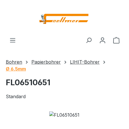
Zum Hauptinhalt springen
Ware
Bohren
Papierbohrer
LIHIT-Bohrer
Ø 6,5mm
FL06510651
Standard
Bildergalerie überspringen