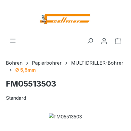
Zum Hauptinhalt springen
Ware
Bohren
Papierbohrer
MULTIDRILLER-Bohrer
Ø 5,5mm
FM05513503
Standard
Bildergalerie überspringen