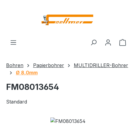
Zum Hauptinhalt springen
Ware
Bohren
Papierbohrer
MULTIDRILLER-Bohrer
Ø 8,0mm
FM08013654
Standard
Bildergalerie überspringen