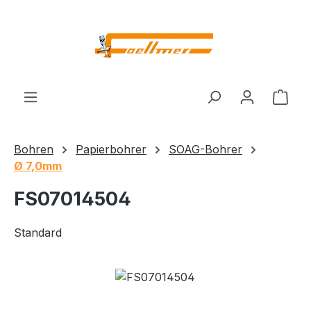
Zum Hauptinhalt springen
Ware
Bohren
Papierbohrer
SOAG-Bohrer
Ø 7,0mm
FS07014504
Standard
Bildergalerie überspringen