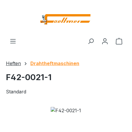
Zum Hauptinhalt springen
Ware
Heften
Drahtheftmaschinen
F42-0021-1
Standard
Bildergalerie überspringen