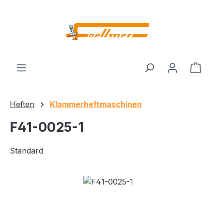
Zum Hauptinhalt springen
Ware
Heften
Klammerheftmaschinen
F41-0025-1
Standard
Bildergalerie überspringen