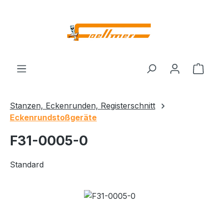
Zum Hauptinhalt springen
Ware
Stanzen, Eckenrunden, Registerschnitt
Eckenrundstoßgeräte
F31-0005-0
Standard
Bildergalerie überspringen