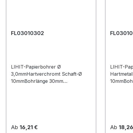
FL03010302
FL0301
LIHIT-Papierbohrer Ø
LIHIT-Pa
3,0mmHartverchromt Schaft-Ø
Hartmetal
10mmBohrlänge 30mm
10mmBoh
Gesamtlänge 80mm
Gesamtlä
Regulärer Preis:
Regulärer
Ab
16,21 €
Ab
18,26