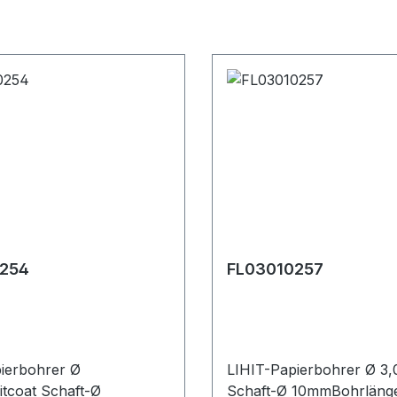
254
FL03010257
ierbohrer Ø
LIHIT-Papierbohrer Ø 
tcoat Schaft-Ø
Schaft-Ø 10mmBohrlän