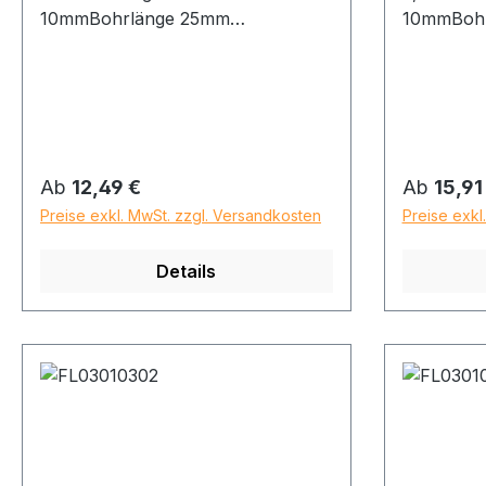
10mmBohrlänge 25mm
10mmBoh
Gesamtlänge 52mm
Gesamtlä
Regulärer Preis:
Regulärer
Ab
12,49 €
Ab
15,91
Preise exkl. MwSt. zzgl. Versandkosten
Preise exkl
Details