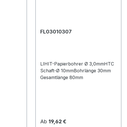
FL03010307
LIHIT-Papierbohrer Ø 3,0mmHTC
Schaft-Ø 10mmBohrlänge 30mm
Gesamtlänge 80mm
Regulärer Preis:
Ab
19,62 €