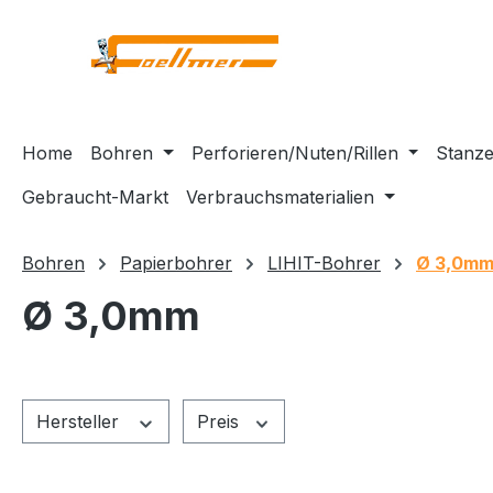
m Hauptinhalt springen
Zur Suche springen
Zur Hauptnavigation springen
Home
Bohren
Perforieren/Nuten/Rillen
Stanze
Gebraucht-Markt
Verbrauchsmaterialien
Bohren
Papierbohrer
LIHIT-Bohrer
Ø 3,0m
Ø 3,0mm
Hersteller
Preis