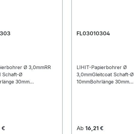
0303
FL03010304
pierbohrer Ø 3,0mmRR
LIHIT-Papierbohrer Ø
l Schaft-Ø
3,0mmGleitcoat Schaft-Ø
rlänge 30mm
10mmBohrlänge 30mm
nge 80mm
Gesamtlänge 80mm
 Preis:
Regulärer Preis:
 €
Ab
16,21 €