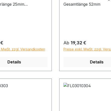
rlänge 25mm
Gesamtlänge 52mm
nge 52mm
 Preis:
Regulärer Preis:
 €
Ab
19,32 €
. MwSt. zzgl. Versandkosten
Preise exkl. MwSt. zzgl. Ver
Details
Details