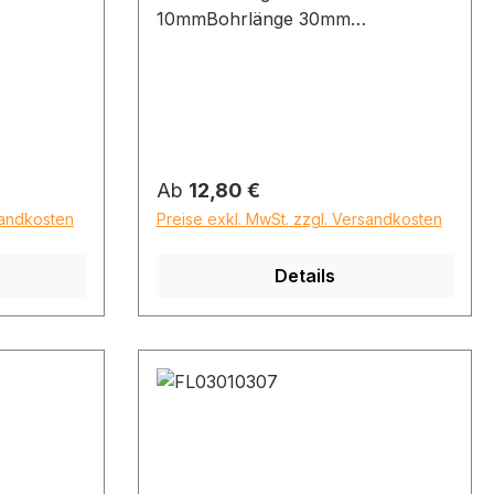
10mmBohrlänge 30mm
Gesamtlänge 80mm
Regulärer Preis:
Ab
12,80 €
sandkosten
Preise exkl. MwSt. zzgl. Versandkosten
Details