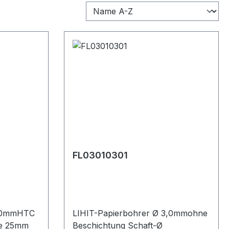
FL03010301
3,0mmHTC
LIHIT-Papierbohrer Ø 3,0mmohne
ge 25mm
Beschichtung Schaft-Ø