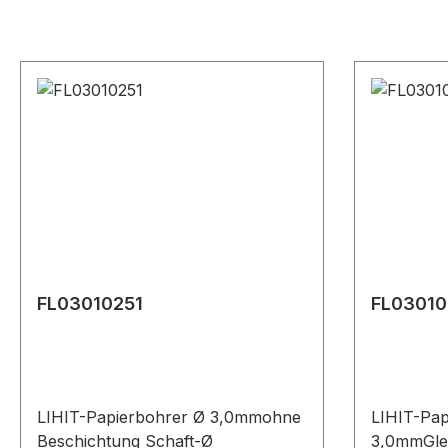
FL03010251
FL03010
LIHIT-Papierbohrer Ø 3,0mmohne
LIHIT-Pap
Beschichtung Schaft-Ø
3,0mmGlei