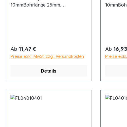
10mmBohrlänge 25mm
10mmBoh
Gesamtlänge 52mm
Gesamtlä
Regulärer Preis:
Regulärer
Ab
11,47 €
Ab
16,93
Preise exkl. MwSt. zzgl. Versandkosten
Preise exkl
Details