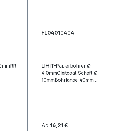
FL04010404
4,0mmRR
LIHIT-Papierbohrer Ø
4,0mmGleitcoat Schaft-Ø
10mmBohrlänge 40mm
Gesamtlänge 80mm
Regulärer Preis:
Ab
16,21 €