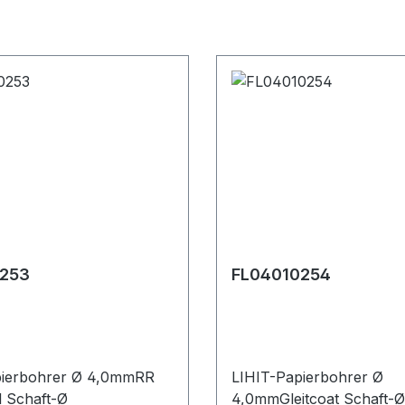
253
FL04010254
pierbohrer Ø 4,0mmRR
LIHIT-Papierbohrer Ø
l Schaft-Ø
4,0mmGleitcoat Schaft-Ø