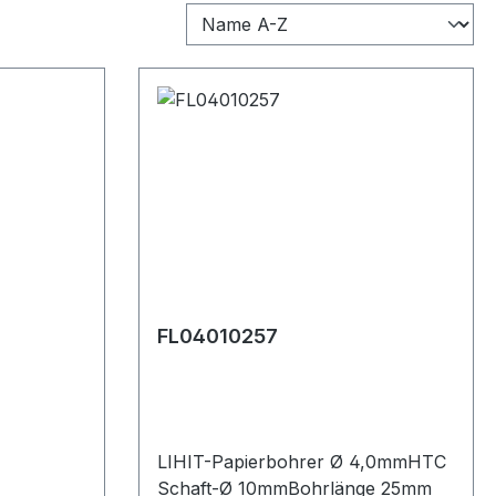
FL04010257
LIHIT-Papierbohrer Ø 4,0mmHTC
Schaft-Ø 10mmBohrlänge 25mm