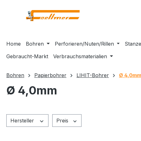
m Hauptinhalt springen
Zur Suche springen
Zur Hauptnavigation springen
Home
Bohren
Perforieren/Nuten/Rillen
Stanze
Gebraucht-Markt
Verbrauchsmaterialien
Bohren
Papierbohrer
LIHIT-Bohrer
Ø 4,0m
Ø 4,0mm
Hersteller
Preis