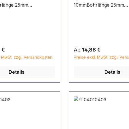
rlänge 25mm
10mmBohrlänge 25mm
nge 52mm
Gesamtlänge 52mm
 Preis:
Regulärer Preis:
 €
Ab
14,88 €
. MwSt. zzgl. Versandkosten
Preise exkl. MwSt. zzgl. Ver
Details
Details