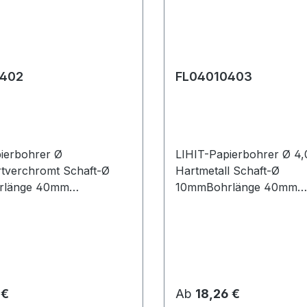
0402
FL04010403
ierbohrer Ø
LIHIT-Papierbohrer Ø 
tverchromt Schaft-Ø
Hartmetall Schaft-Ø
rlänge 40mm
10mmBohrlänge 40mm
nge 80mm
Gesamtlänge 80mm
 Preis:
Regulärer Preis:
 €
Ab
18,26 €