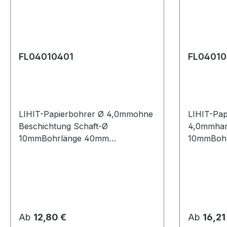
FL04010401
FL0401
LIHIT-Papierbohrer Ø 4,0mmohne
LIHIT-Pap
Beschichtung Schaft-Ø
4,0mmhar
10mmBohrlänge 40mm
10mmBoh
Gesamtlänge 80mm
Gesamtlä
Regulärer Preis:
Regulärer
Ab
12,80 €
Ab
16,21