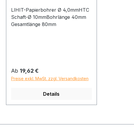
LIHIT-Papierbohrer Ø 4,0mmHTC
Schaft-Ø 10mmBohrlänge 40mm
Gesamtlänge 80mm
Regulärer Preis:
Ab
19,62 €
Preise exkl. MwSt. zzgl. Versandkosten
Details