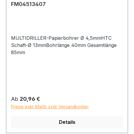
FM04513407
MULTIDRILLER-Papierbohrer Ø 4,5mmHTC
Schaft-Ø 13mmBohrlänge 40mm Gesamtlänge
85mm
Regulärer Preis:
Ab
20,96 €
Preise exkl. MwSt. zzgl. Versandkosten
Details