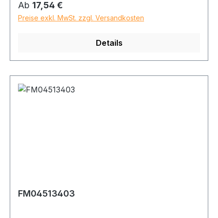
Regulärer Preis:
Ab
17,54 €
Preise exkl. MwSt. zzgl. Versandkosten
Details
FM04513403