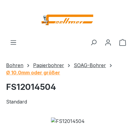
Zum Hauptinhalt springen
Ware
Bohren
Papierbohrer
SOAG-Bohrer
Ø 10,0mm oder größer
FS12014504
Standard
Bildergalerie überspringen