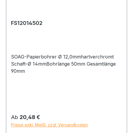
FS12014502
SOAG-Papierbohrer Ø 12,0mmhartverchromt
Schaft-Ø 14mmBohrlänge 50mm Gesamtlänge
90mm
Regulärer Preis:
Ab
20,48 €
Preise exkl. MwSt. zzgl. Versandkosten