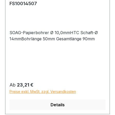
FS10014507
SOAG-Papierbohrer Ø 10,0mmHTC Schaft-Ø
14mmBohrlänge 50mm Gesamtlänge 90mm
Regulärer Preis:
Ab
23,21 €
Preise exkl. MwSt. zzgl. Versandkosten
Details