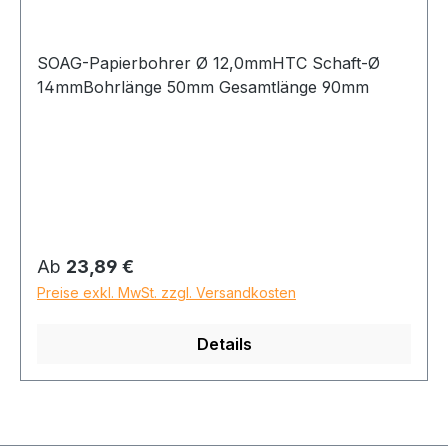
SOAG-Papierbohrer Ø 12,0mmHTC Schaft-Ø
14mmBohrlänge 50mm Gesamtlänge 90mm
Regulärer Preis:
Ab
23,89 €
Preise exkl. MwSt. zzgl. Versandkosten
Details