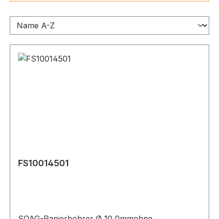
FS10014501
SOAG-Papierbohrer Ø 10,0mmohne