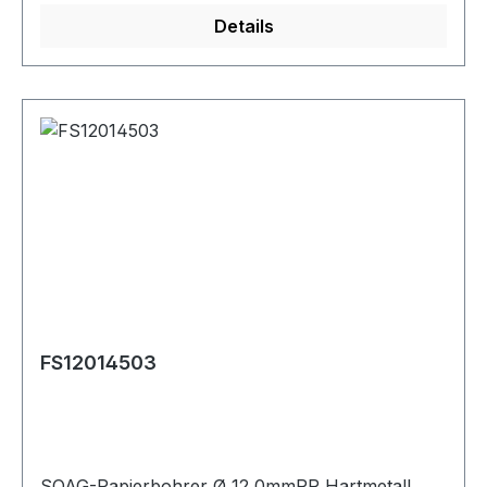
Details
FS12014503
SOAG-Papierbohrer Ø 12,0mmRR Hartmetall