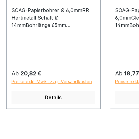
SOAG-Papierbohrer Ø 6,0mmRR
SOAG-Pap
Hartmetall Schaft-Ø
6,0mmGlei
14mmBohrlänge 65mm
14mmBoh
Gesamtlänge 105mm
Gesamtlä
Regulärer Preis:
Regulärer
Ab
20,82 €
Ab
18,77
Preise exkl. MwSt. zzgl. Versandkosten
Preise exkl
Details