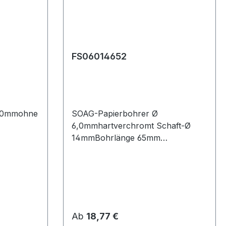
FS06014652
6,0mmohne
SOAG-Papierbohrer Ø
6,0mmhartverchromt Schaft-Ø
14mmBohrlänge 65mm
Gesamtlänge 105mm
Regulärer Preis:
Ab
18,77 €