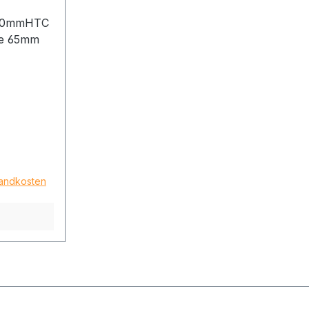
6,0mmHTC
ge 65mm
sandkosten