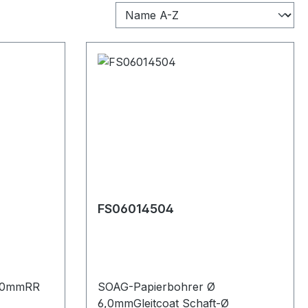
FS06014504
6,0mmRR
SOAG-Papierbohrer Ø
6,0mmGleitcoat Schaft-Ø