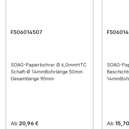
FS06014507
FS06014
SOAG-Papierbohrer Ø 6,0mmHTC
SOAG-Pap
Schaft-Ø 14mmBohrlänge 50mm
Beschicht
Gesamtlänge 90mm
14mmBoh
Gesamtlä
Regulärer Preis:
Regulärer
Ab
20,96 €
Ab
15,70