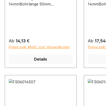
14mmBohrlänge 50mm
14mmBoh
Gesamtlänge 90mm
Gesamtlä
Regulärer Preis:
Regulärer
Ab
14,13 €
Ab
17,54
Preise exkl. MwSt. zzgl. Versandkosten
Preise exkl
Details