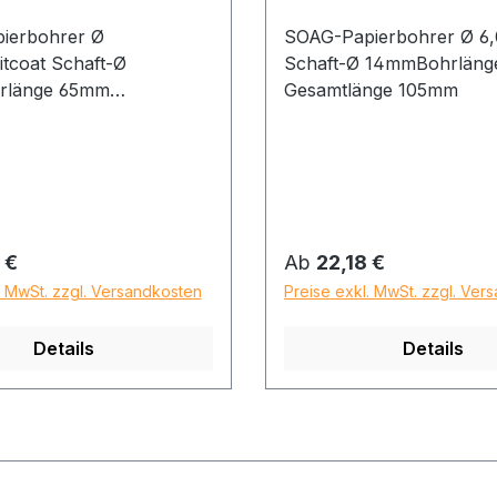
ierbohrer Ø
SOAG-Papierbohrer Ø 
tcoat Schaft-Ø
Schaft-Ø 14mmBohrlän
rlänge 65mm
Gesamtlänge 105mm
nge 105mm
 Preis:
Regulärer Preis:
 €
Ab
22,18 €
. MwSt. zzgl. Versandkosten
Preise exkl. MwSt. zzgl. Ver
Details
Details