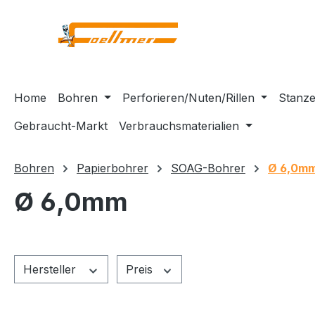
m Hauptinhalt springen
Zur Suche springen
Zur Hauptnavigation springen
Home
Bohren
Perforieren/Nuten/Rillen
Stanze
Gebraucht-Markt
Verbrauchsmaterialien
Bohren
Papierbohrer
SOAG-Bohrer
Ø 6,0m
Ø 6,0mm
Hersteller
Preis