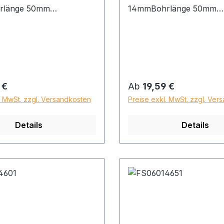
rlänge 50mm
14mmBohrlänge 50mm
nge 90mm
Gesamtlänge 90mm
 Preis:
Regulärer Preis:
 €
Ab
19,59 €
. MwSt. zzgl. Versandkosten
Preise exkl. MwSt. zzgl. Ver
Details
Details