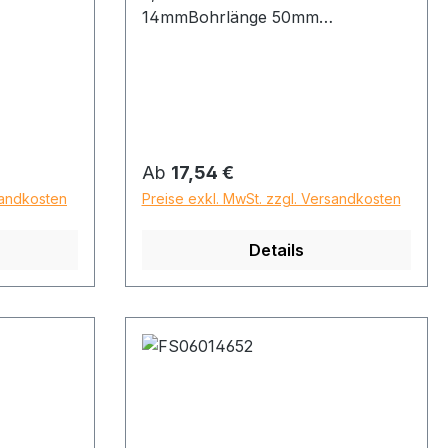
14mmBohrlänge 50mm
Gesamtlänge 90mm
Regulärer Preis:
Ab
17,54 €
sandkosten
Preise exkl. MwSt. zzgl. Versandkosten
Details