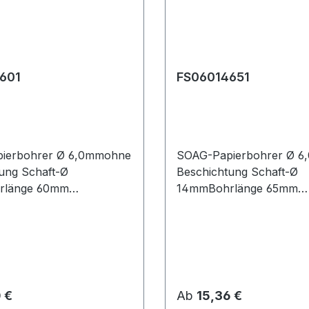
601
FS06014651
ierbohrer Ø 6,0mmohne
SOAG-Papierbohrer Ø 
ung Schaft-Ø
Beschichtung Schaft-Ø
rlänge 60mm
14mmBohrlänge 65mm
nge 100mm
Gesamtlänge 105mm
 Preis:
Regulärer Preis:
 €
Ab
15,36 €